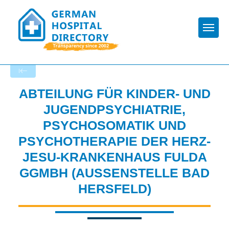
Togg
Back to the search results
ABTEILUNG FÜR KINDER- UND
JUGENDPSYCHIATRIE,
PSYCHOSOMATIK UND
PSYCHOTHERAPIE DER HERZ-
JESU-KRANKENHAUS FULDA
GGMBH (AUSSENSTELLE BAD H
ERSFELD)