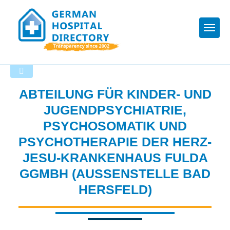
Togg
Back to the search results
ABTEILUNG FÜR KINDER- UND
JUGENDPSYCHIATRIE,
PSYCHOSOMATIK UND
PSYCHOTHERAPIE DER HERZ-
JESU-KRANKENHAUS FULDA
GGMBH (AUSSENSTELLE BAD H
ERSFELD)